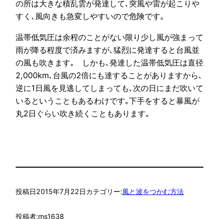
の所は大きな積乱雲が発達して､突風や雷が起こりや
すく､風向きも急変しやすいので危険です｡
温帯低気圧は余程のことがない限り少し風が強まって
雨が降る程度で済みますが､猛烈に発達すると台風並
の風も吹きます｡ しかも､発達した温帯低気圧は直径
2,000km､台風の2倍にも達することがありますから､
逆に1日風を見逃してしまっても､次の日にまだ吹いて
いるということもあるわけです｡下手をすると暴風が
丸2日ぐらい吹き続くこともあります｡
投稿日
2015年7月22日
カテゴリー:
風と波をつかむ方法
投稿者:
ms1638