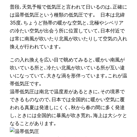
普段､天気予報で低気圧と言われて日いるのは､正確に
は温帯低気圧という種類の低気圧です｡ 日本は北緯
35度､ちょうど熱帯の暖かな空気と､北極やシベリア
の冷たい空気が出会う所に位置していて､日本付近で
は常に南風が吹いたり北風が吹いたりして空気の入れ
換えが行われています｡
この入れ換えを広い目で眺めてみると､暖かい南風が
吹いている所と､冷たい北風が吹いている所が互い違
いになっていて､大きな渦を形伴っています｡これが温
帯低気圧です｡
温帯低気圧は南北で温度差があるときに､その境界で
できるものなので､日本では全国的に暖かい空気に覆
われる真夏は発達しにくく､秋から春の間に多く発達
し､ときには全国的に暴風が吹き荒れ､海上は大シケと
なることがあります｡