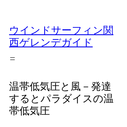
内
容
を
ウインドサーフィン関
ス
キ
西ゲレンデガイド
ッ
プ
温帯低気圧と風－発達
するとパラダイスの温
帯低気圧