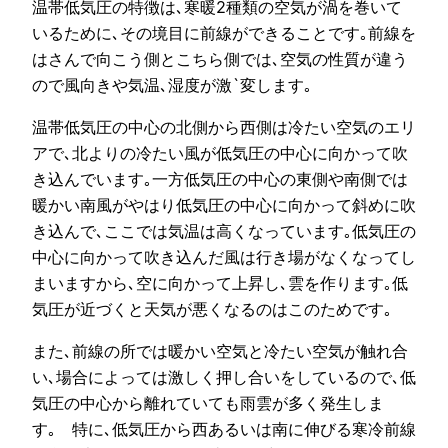
温帯低気圧の特徴は､寒暖2種類の空気が渦を巻いて
いるために､その境目に前線ができることです｡前線を
はさんで向こう側とこちら側では､空気の性質が違う
ので風向きや気温､湿度が激`変します｡
温帯低気圧の中心の北側から西側は冷たい空気のエリ
アで､北よりの冷たい風が低気圧の中心に向かって吹
き込んでいます｡一方低気圧の中心の東側や南側では
暖かい南風がやはり低気圧の中心に向かって斜めに吹
き込んで､ここでは気温は高くなっています｡低気圧の
中心に向かって吹き込んだ風は行き場がなくなってし
まいますから､空に向かって上昇し､雲を作ります｡低
気圧が近づくと天気が悪くなるのはこのためです｡
また､前線の所では暖かい空気と冷たい空気が触れ合
い､場合によっては激しく押し合いをしているので､低
気圧の中心から離れていても雨雲が多く発生しま
す｡ 特に､低気圧から西あるいは南に伸びる寒冷前線