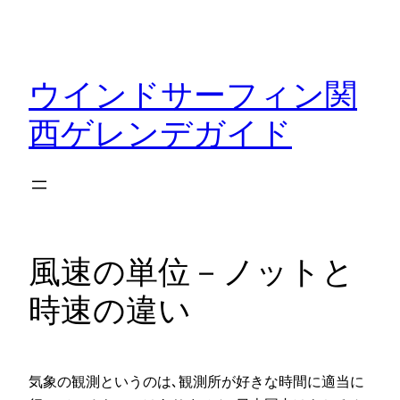
内
容
を
ウインドサーフィン関
ス
キ
西ゲレンデガイド
ッ
プ
風速の単位－ノットと
時速の違い
気象の観測というのは､観測所が好きな時間に適当に