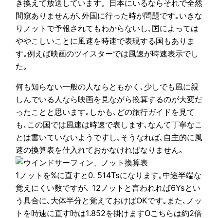
き換えて放送しています。日本にいるならそれで全然
間窺ありませんが､外国に行った時が問題です｡いきな
りノットで予報されてもわからないし､国によっては
ややこしいことに風速を時速で表現する国もありま
す｡例えば映画のツイスターでは風速が時速表示でし
た｡
何も知らない一般の人ならともかく､少しでも風に親
しんでいる人なら映画を見ながら換算するのが大変だ
ったことと思います｡しかも､どの旅行ガイドを見て
も､この国では風速は時速で表します､なんて丁寧なこ
とは書いていないようですし､そうなれば､自主的に風
速の換算表を仕入れておかなければなりません｡
1ノットを%に直すと0. 514Tsになります｡中途半端な
覚えにくい数ですが､ 12ノットと言われれば6Ysとい
う具合に､大体半分と覚えておけばOKです｡また､ノッ
トを時速に直す時は1.852を掛けますOこちらは約2倍