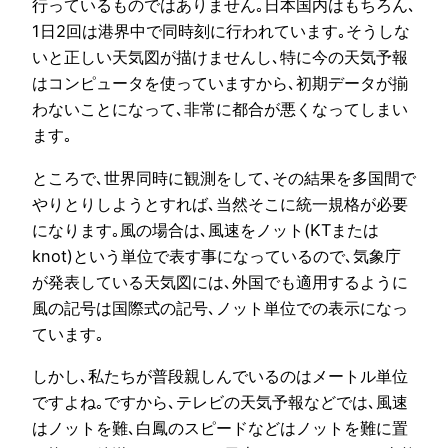
行っているものではありません｡日本国内はもちろん､
1日2回は港界中で同時刻に行われています｡そうしな
いと正しい天気図が描けませんし､特に今の天気予報
はコンピュータを使っていますから､初期データが揃
わないことになって､非常に都合が悪くなってしまい
ます｡
ところで､世界同時に観測をして､その結果を多国間で
やりとりしようとすれば､当然そこに統一規格が必要
になります｡風の場合は､風速をノット(KTまたは
knot)という単位で表す事になっているので､気象庁
が発表している天気図には､外国でも適用するように
風の記号は国際式の記号､ノット単位での表示になっ
ています｡
しかし､私たちが普段親しんでいるのはメートル単位
ですよね｡ですから､テレビの天気予報などでは､風速
はノットを難､白鳳のスピードなどはノットを難に置