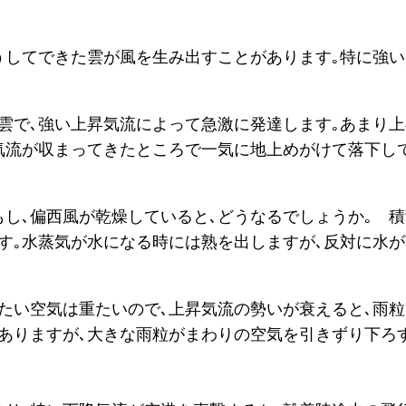
うしてできた雲が風を生み出すことがあります｡特に強い
雲で､強い上昇気流によって急激に発達します｡あまり
気流が収まってきたところで一気に地上めがけて落下し
もし､偏西風が乾燥していると､どうなるでしょうか｡ 
す｡水蒸気が水になる時には熟を出しますが､反対に水
たい空気は重たいので､上昇気流の勢いが衰えると､雨
ありますが､大きな雨粒がまわりの空気を引きずり下ろ