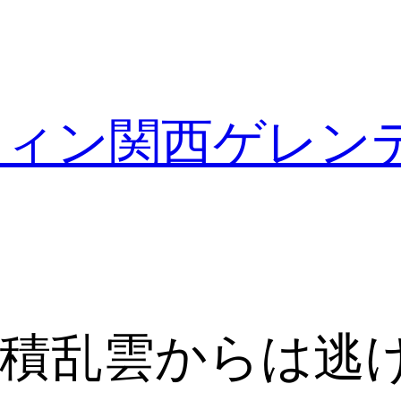
フィン関西ゲレン
－積乱雲からは逃