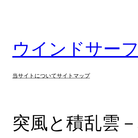
内
容
を
ス
キ
ウインドサー
ッ
プ
当サイトについて
サイトマップ
突風と積乱雲