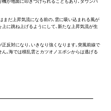
行機が地面に叩きつけられることもあり､ダウンバ
はまだ上昇気流になる前の､雲に吸い込まれる風が
を上に跳ね上げるようにして､新たな上昇気流が生
が正反対になり､いきなり強くなります｡突風前線で
せん｡海では積乱雲とカツオノエポシからは逃げる