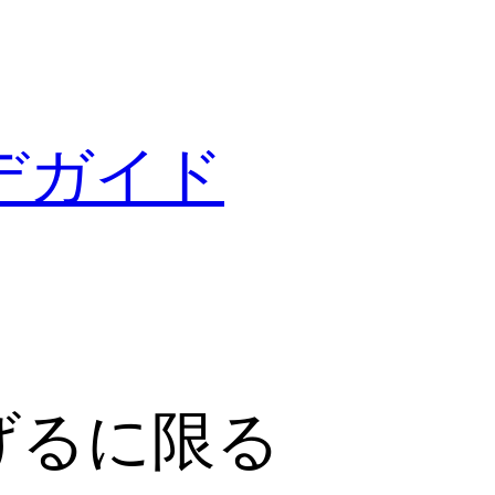
デガイド
げるに限る