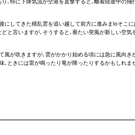
あり､特に下降気流が空港を直撃すると､離着陸途中の飛
後にしてきた積乱雲を追い越して前方に進みまloそこに
などと言いますが､そうすると､垂たい突風が新しい空気
て風が吹きますが､雲がかかり始める頃には急に風向き
味､ときには雷が鳴ったり竜が降ったりするかもしれま