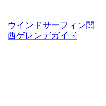
内
容
を
ウインドサーフィン関
ス
キ
西ゲレンデガイド
ッ
プ