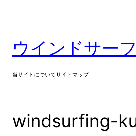
内
容
を
ス
キ
ウインドサー
ッ
プ
当サイトについて
サイトマップ
windsurfing-k