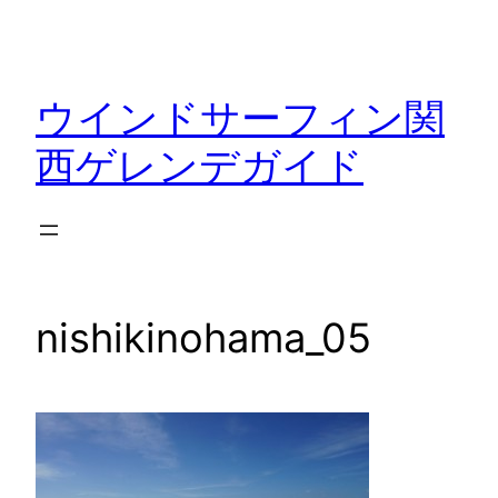
内
容
を
ウインドサーフィン関
ス
キ
西ゲレンデガイド
ッ
プ
nishikinohama_05