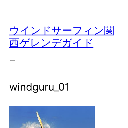
内
容
を
ウインドサーフィン関
ス
キ
西ゲレンデガイド
ッ
プ
windguru_01