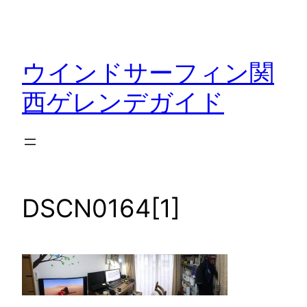
内
容
を
ウインドサーフィン関
ス
キ
西ゲレンデガイド
ッ
プ
DSCN0164[1]